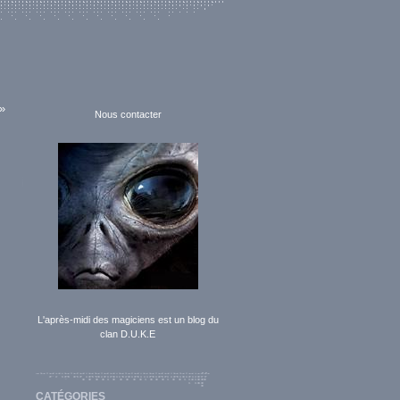
 »
Nous contacter
L'après-midi des magiciens est un blog du
clan D.U.K.E
CATÉGORIES