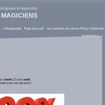
, énigmes et légendes.
S MAGICIENS
« Ringwoodite
|
Page d'accueil
|
Les surprises du volcan Plosky Tolbatchik
21/06/2014
!
lundi
(23 juin)
midi
squ’à
…
ail) avant cette date butoir !