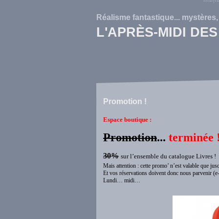
Réalisme fantastique... mystères
L'APRÈS-MIDI DE
Promotion !
Espace boutique :
Promotion
...
terminée 
30%
sur l’ensemble du catalogue Livres !
Mais attention : cette promo’ n’est valable que ju
Et vos réservations doivent donc nous parvenir (e-m
Lundi… midi…