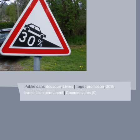
Publié dans
Boutique
,
Livres
| Tags :
promotion
,
30%
,
livres
|
Lien permanent
|
Commentaires (0)