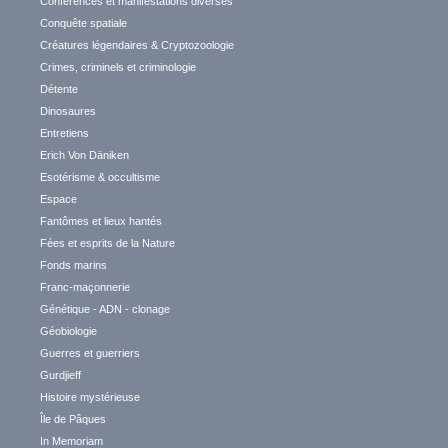
Conférences et manifestations diverses
Conquête spatiale
Créatures légendaires & Cryptozoologie
Crimes, criminels et criminologie
Détente
Dinosaures
Entretiens
Erich Von Däniken
Esotérisme & occultisme
Espace
Fantômes et lieux hantés
Fées et esprits de la Nature
Fonds marins
Franc-maçonnerie
Génétique - ADN - clonage
Géobiologie
Guerres et guerriers
Gurdjieff
Histoire mystérieuse
Île de Pâques
In Memoriam