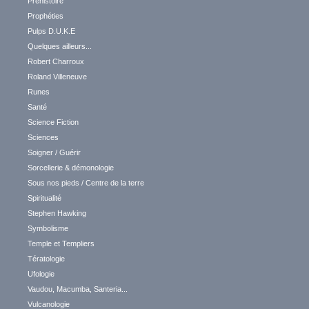
Préhistoire
Prophéties
Pulps D.U.K.E
Quelques ailleurs...
Robert Charroux
Roland Villeneuve
Runes
Santé
Science Fiction
Sciences
Soigner / Guérir
Sorcellerie & démonologie
Sous nos pieds / Centre de la terre
Spiritualité
Stephen Hawking
Symbolisme
Temple et Templiers
Tératologie
Ufologie
Vaudou, Macumba, Santeria...
Vulcanologie