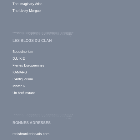
The Imaginary Atlas
The Lively Morgue
LES BLOGS DU CLAN
Bouquinorium
D.U.K.E
Fiertés Européennes
KAMARG
L'Antiquorium
Mister K.
Un bref instant...
BONNES ADRESSES
realshrunkenheads.com