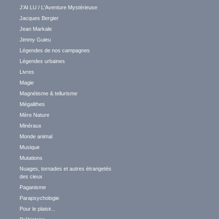
J'AI LU / L'Aventure Mystérieuse
Jacques Bergier
Jean Markale
Jimmy Guieu
Légendes de nos campagnes
Légendes urbaines
Livres
Magie
Magnétisme & tellurisme
Mégalithes
Mère Nature
Minéraux
Monde animal
Musique
Mutations
Nuages, tornades et autres étrangetés
des cieux
Paganisme
Parapsychologie
Pour le plaisir...