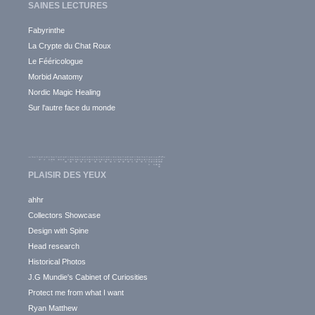
SAINES LECTURES
Fabyrinthe
La Crypte du Chat Roux
Le Fééricologue
Morbid Anatomy
Nordic Magic Healing
Sur l'autre face du monde
PLAISIR DES YEUX
ahhr
Collectors Showcase
Design with Spine
Head research
Historical Photos
J.G Mundie's Cabinet of Curiosities
Protect me from what I want
Ryan Matthew