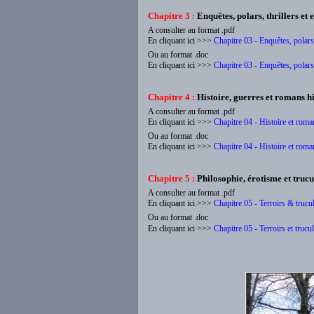
Chapitre 3 :
Enquêtes, polars, thrillers et
A consulter au format .pdf
En cliquant ici >>>
Chapitre 03 -
Enquêtes, polars,
Ou au format .doc
En cliquant ici >>>
Chapitre 03 -
Enquêtes, polars,
Chapitre 4 :
Histoire, guerres et romans hi
A consulter au format .pdf
En cliquant ici >>>
Chapitre 04 - Histoire et roma
Ou au format .doc
En cliquant ici >>>
Chapitre 04 - Histoire et roma
Chapitre 5 :
Philosophie, érotisme et trucu
A consulter au format .pdf
En cliquant ici >>>
Chapitre 05 - Terroirs & truc
Ou au format .doc
En cliquant ici >>>
Chapitre 05 - Terroirs et trucu