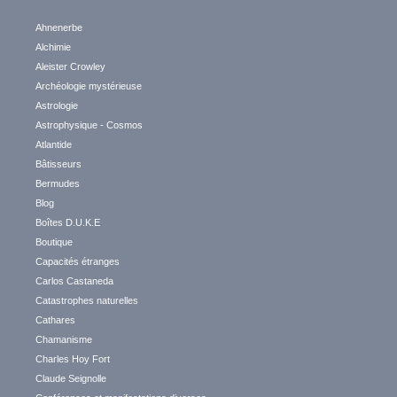
Ahnenerbe
Alchimie
Aleister Crowley
Archéologie mystérieuse
Astrologie
Astrophysique - Cosmos
Atlantide
Bâtisseurs
Bermudes
Blog
Boîtes D.U.K.E
Boutique
Capacités étranges
Carlos Castaneda
Catastrophes naturelles
Cathares
Chamanisme
Charles Hoy Fort
Claude Seignolle