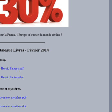
our la France, l’Europe et le reste du monde civilisé !
---------------------------------------------
talogue Livres
- Février 2014
tasy.
- Heroic Fantasy.pdf
- Heroic Fantasy.doc
sme et mystères.
ouvante et mystères.pdf
ouvante et mystères.doc