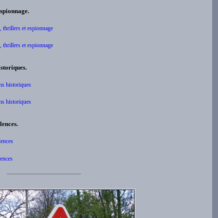
 espionnage.
 thrillers et espionnage
 thrillers et espionnage
storiques.
ns historiques
ns historiques
lences.
ulences
lences
--------------------------------------