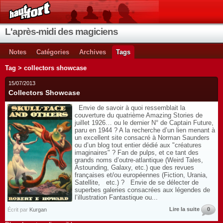
L'après-midi des magiciens
Notes
Catégories
Archives
Tags
Tag > collectors showcase
15/07/2013
Collectors Showcase
Envie de savoir à quoi ressemblait la
couverture du quatrième Amazing Stories de
juillet 1926… ou le dernier N° de Captain Future,
paru en 1944 ? A la recherche d’un lien menant à
un excellent site consacré à Norman Saunders
ou d’un blog tout entier dédié aux "créatures
imaginaires" ? Fan de pulps, et ce tant des
grands noms d’outre-atlantique (Weird Tales,
Astounding, Galaxy, etc.) que des revues
françaises et/ou européennes (Fiction, Urania,
Satellite, etc.) ? Envie de se délecter de
superbes galeries consacrées aux légendes de
l’illustration Fantastique ou...
Lire la suite
0
Écrit par
Kurgan