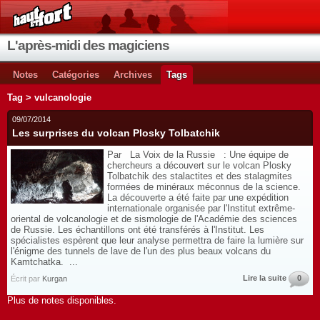
L'après-midi des magiciens
Notes
Catégories
Archives
Tags
Tag > vulcanologie
09/07/2014
Les surprises du volcan Plosky Tolbatchik
Par La Voix de la Russie : Une équipe de
chercheurs a découvert sur le volcan Plosky
Tolbatchik des stalactites et des stalagmites
formées de minéraux méconnus de la science.
La découverte a été faite par une expédition
internationale organisée par l'Institut extrême-
oriental de volcanologie et de sismologie de l'Académie des sciences
de Russie. Les échantillons ont été transférés à l'Institut. Les
spécialistes espèrent que leur analyse permettra de faire la lumière sur
l'énigme des tunnels de lave de l'un des plus beaux volcans du
Kamtchatka. ...
Lire la suite
0
Écrit par
Kurgan
Plus de notes disponibles.