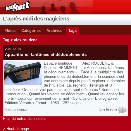
L'après-midi des magiciens
Notes
Catégories
Archives
Tags
Tag > alex roudene
20/01/2014
Apparitions, fantômes et dédoublements
Espace boutique : Alex ROUDENE &
Danielle HEMMERT : « Apparitions, fantômes
et dédoublements » Face à la multiplicité des
phénomènes de dédoublement, la science s'est
vue contrainte depuis peu à explorer le domaine
de l'invisible. Là, règnent « l'énergie et la
pensée ». On ne les voit pas mais elles sont présentes ! Sommaire :
Introduction - Quand les vivants se dédoublent - Quand reviennent les
morts - Ceux qui reviennent de la mort - Conclusion - Bibliographie.
Editions Versoix / Famot – 1980 – 252 pages –...
Lire la suite
0
Écrit par
Kurgan
Plus de notes disponibles.
> Haut de page