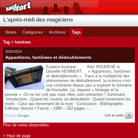
L'après-midi des magiciens
Notes
Catégories
Archives
Tags
Tag > hantises
20/01/2014
Apparitions, fantômes et dédoublements
Espace boutique : Alex ROUDENE &
Danielle HEMMERT : « Apparitions, fantômes
et dédoublements » Face à la multiplicité des
phénomènes de dédoublement, la science s'est
vue contrainte depuis peu à explorer le domaine
de l'invisible. Là, règnent « l'énergie et la
pensée ». On ne les voit pas mais elles sont présentes ! Sommaire :
Introduction - Quand les vivants se dédoublent - Quand reviennent les
morts - Ceux qui reviennent de la mort - Conclusion - Bibliographie.
Editions Versoix / Famot – 1980 – 252 pages –...
Lire la suite
0
Écrit par
Kurgan
Plus de notes disponibles.
> Haut de page