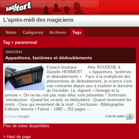
L'après-midi des magiciens
Notes
Catégories
Archives
Tags
Tag > paranormal
20/01/2014
Apparitions, fantômes et dédoublements
Espace boutique : Alex ROUDENE &
Danielle HEMMERT : « Apparitions, fantômes
et dédoublements » Face à la multiplicité des
phénomènes de dédoublement, la science s'est
vue contrainte depuis peu à explorer le domaine
de l'invisible. Là, règnent « l'énergie et la
pensée ». On ne les voit pas mais elles sont présentes ! Sommaire :
Introduction - Quand les vivants se dédoublent - Quand reviennent les
morts - Ceux qui reviennent de la mort - Conclusion - Bibliographie.
Editions Versoix / Famot – 1980 – 252 pages –...
Lire la suite
0
Écrit par
Kurgan
Plus de notes disponibles.
> Haut de page